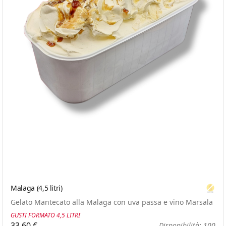
Malaga (4,5 litri)
Glute
Gelato Mantecato alla Malaga con uva passa e vino Marsala
GUSTI FORMATO 4,5 LITRI
33,60 €
Disponibilità: 100