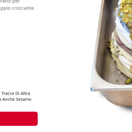
erenti per
doppio croccante
 Tracce Di Altra
zza Anche Sesamo